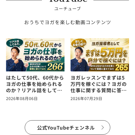
ユーチューブ
おうちでヨガを楽しむ動画コンテンツ
はたして50代、60代から
ヨガレッスンでまずは5
ヨガの仕事を始められる
万円を稼ぐには？ヨガの
のか？リアル話をしてみ
仕事に関する質問に答え
た。ヨガの仕事に関する
ます！vol.265
2026年08月06日
2026年07月29日
質問に答えます！
vol.266
公式YouTubeチェンネル