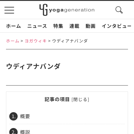
search
toggle
button
navigation
ホーム
ニュース
特集
連載
動画
インタビュー
ホーム
>
ヨガウィキ
>
ウディアナバンダ
ウディアナバンダ
記事の項目
[
閉じる
]
1.
概要
2.
概説