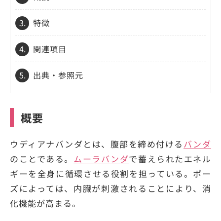
3.
特徴
4.
関連項目
5.
出典・参照元
概要
ウディアナバンダ
とは、腹部を締め付ける
バンダ
のことである。
ムーラバンダ
で蓄えられたエネル
ギーを全身に循環させる役割を担っている。ポー
ズによっては、内臓が刺激されることにより、消
化機能が高まる。