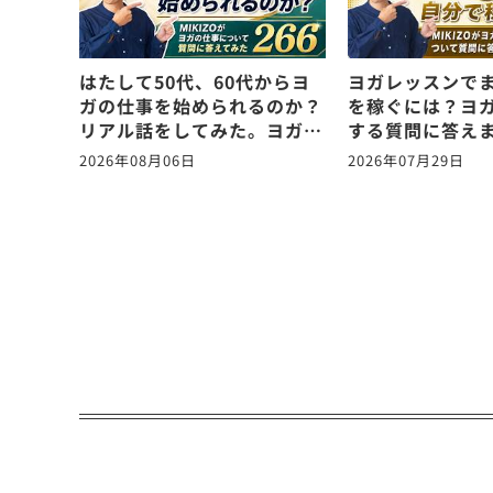
はたして50代、60代からヨ
ヨガレッスンでま
ガの仕事を始められるのか？
を稼ぐには？ヨ
リアル話をしてみた。ヨガの
する質問に答え
仕事に関する質問に答えま
vol.265
2026年08月06日
2026年07月29日
す！vol.266