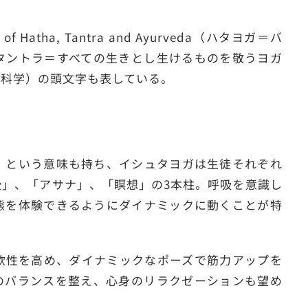
 of Hatha, Tantra and Ayurveda（ハタヨガ＝バ
タントラ＝すべての生きとし生けるものを敬うヨガ
命科学）の頭文字も表している。
」という意味も持ち、イシュタヨガは生徒それぞれ
」、「アサナ」、「瞑想」の3本柱。呼吸を意識し
態を体験できるようにダイナミックに動くことが特
軟性を高め、ダイナミックなポーズで筋力アップを
のバランスを整え、心身のリラクゼーションも望め