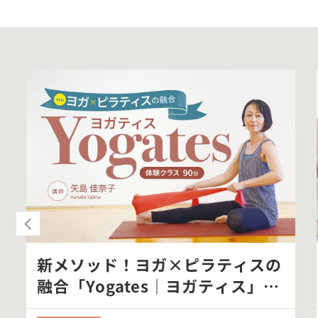
新メソッド！ヨガ×ピラティスの
融合「Yogates｜ヨガティス」体
験ク…