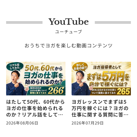
YouTube
ユーチューブ
おうちでヨガを楽しむ動画コンテンツ
はたして50代、60代から
ヨガレッスンでまずは5
ヨガの仕事を始められる
万円を稼ぐには？ヨガの
のか？リアル話をしてみ
仕事に関する質問に答え
た。ヨガの仕事に関する
ます！vol.265
2026年08月06日
2026年07月29日
質問に答えます！
vol.266