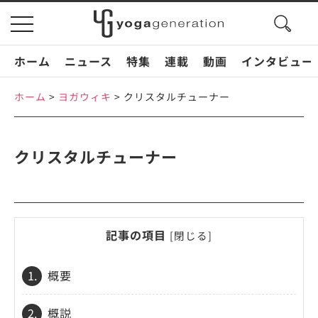
search
toggle
button
navigation
ホーム
ニュース
特集
連載
動画
インタビュー
ホーム
>
ヨガウィキ
>
クリスタルチューナー
クリスタルチューナー
記事の項目
[
閉じる
]
1.
概要
2.
概説