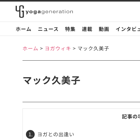
ホーム
ニュース
特集
連載
動画
インタビ
ホーム
>
ヨガウィキ
>
マック久美子
マック久美子
記事の
1.
ヨガとの出逢い