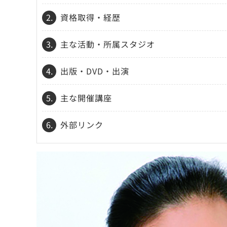
2.
資格取得・経歴
3.
主な活動・所属スタジオ
4.
出版・DVD・出演
5.
主な開催講座
6.
外部リンク