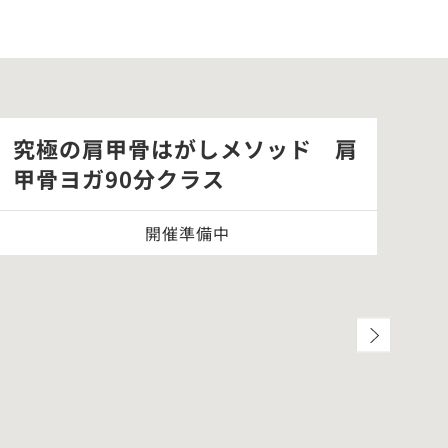
究極の肩甲骨はがしメソッド 肩
「
甲骨ヨガ90分クラス
別