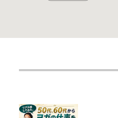
ど…
開催準備中