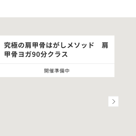
究極の肩甲骨はがしメソッド 肩
「
甲骨ヨガ90分クラス
別