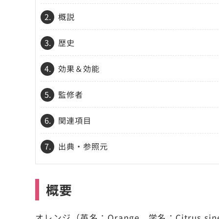
2.
概説
3.
歴史
4.
効果＆効能
5.
監修者
6.
関連項目
7.
出典・参照元
概要
オレンジ（英名：Orange、学名：Citrus 