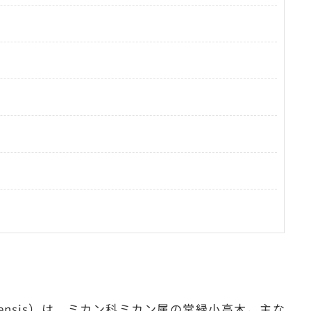
sinensis）は、ミカン科ミカン属の常緑小高木。主な