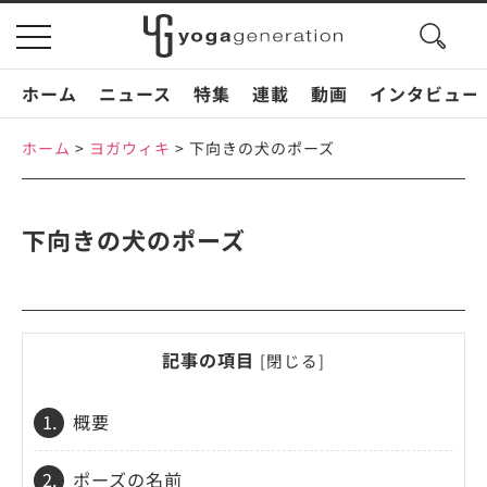
search
toggle
button
navigation
ホーム
ニュース
特集
連載
動画
インタビュー
ホーム
>
ヨガウィキ
>
下向きの犬のポーズ
下向きの犬のポーズ
記事の項目
[
閉じる
]
1.
概要
2.
ポーズの名前