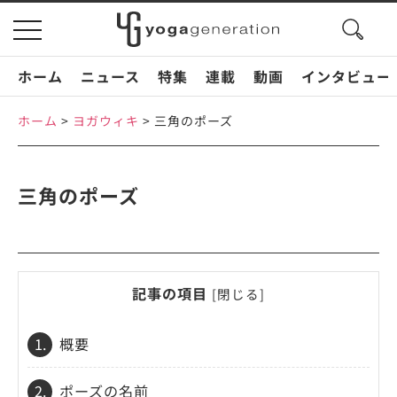
search
toggle
button
navigation
ホーム
ニュース
特集
連載
動画
インタビュー
ホーム
>
ヨガウィキ
>
三角のポーズ
三角のポーズ
記事の項目
[
閉じる
]
1.
概要
2.
ポーズの名前