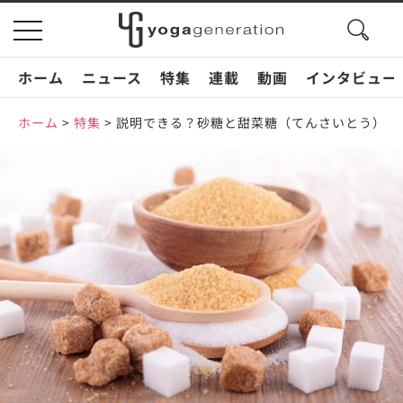
search
toggle
button
navigation
ホーム
ニュース
特集
連載
動画
インタビュー
ホーム
>
特集
>
説明できる？砂糖と甜菜糖（てんさいとう）の