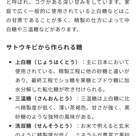
と呼ばれ、コクがある深い甘みをしています。家
庭で広く一般的に使用されている上白糖などはこ
の甘蔗であることが多く、精製の仕方によって中
白糖や三温糖などがあります。
サトウキビから作られる糖
上白糖（じょうはくとう）
：主に日本において
使用されている。精製工程に他の砂糖と違いが
あり、最終工程でショ糖を果糖とブドウ糖に加
水分解した転化糖が吹き付けられる。
三温糖（さんおんとう）
：三温糖は上白糖に比
べ精製度が低く、薄い茶褐色。甘さが強く、黒
砂糖のような独特の風味がある。
洗双糖（せんそうとう）
：お米で例えると玄米
のように精製度が低く、ミネラルが豊富で黒砂