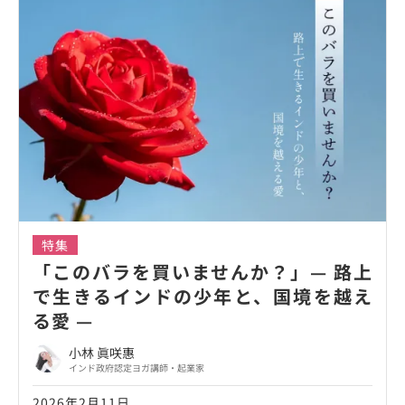
特集
「このバラを買いませんか？」— 路上
で生きるインドの少年と、国境を越え
る愛 —
小林 眞咲惠
インド政府認定ヨガ講師・起業家
2026年2月11日