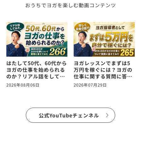
おうちでヨガを楽しむ動画コンテンツ
はたして50代、60代から
ヨガレッスンでまずは5
ヨガの仕事を始められる
万円を稼ぐには？ヨガの
のか？リアル話をしてみ
仕事に関する質問に答え
た。ヨガの仕事に関する
ます！vol.265
2026年08月06日
2026年07月29日
質問に答えます！
vol.266
公式YouTubeチェンネル