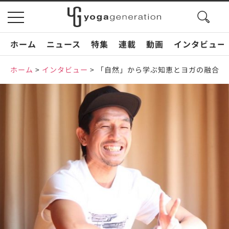
search
toggle
button
navigation
ホーム
ニュース
特集
連載
動画
インタビュー
ホーム
>
インタビュー
>
「自然」から学ぶ知恵とヨガの融合 「5E