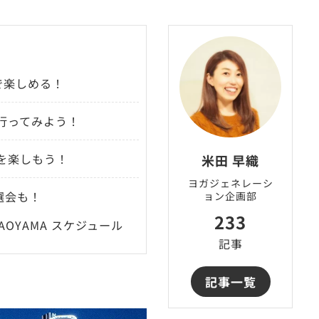
で楽しめる！
行ってみよう！
を楽しもう！
米田 早織
ヨガジェネレーシ
選会も！
ョン企画部
233
I AOYAMA スケジュール
記事
記事一覧