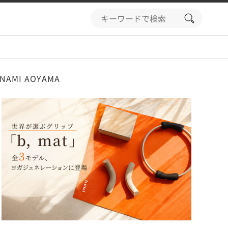
search
button
AMI AOYAMA