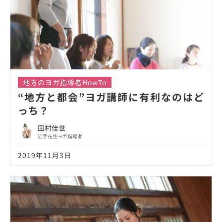
地方のヨガ指導者HowTo
“地方と都会”ヨガ講師に有利なのはど
っち？
田村佳世
岩手在住ヨガ指導者
2019年11月3日