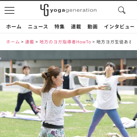
search
toggle
button
navigation
ホーム
ニュース
特集
連載
動画
インタビュー
ホーム
>
連載
>
地方のヨガ指導者HowTo
>
地方ヨガ生徒あるあ