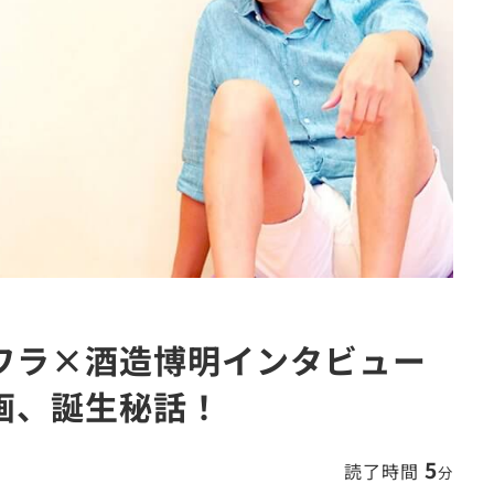
ワラ×酒造博明インタビュー
画、誕生秘話！
5
読了時間
分