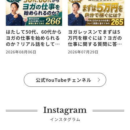
はたして50代、60代から
ヨガレッスンでまずは5
ヨガの仕事を始められる
万円を稼ぐには？ヨガの
のか？リアル話をしてみ
仕事に関する質問に答え
た。ヨガの仕事に関する
ます！vol.265
2026年08月06日
2026年07月29日
質問に答えます！
vol.266
公式YouTubeチェンネル
Instagram
インスタグラム