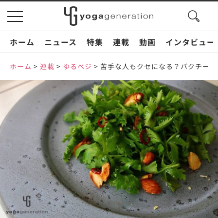
search
toggle
button
navigation
ホーム
ニュース
特集
連載
動画
インタビュー
ホーム
>
連載
>
ゆるベジ
>
苦手な人もクセになる？パクチーと