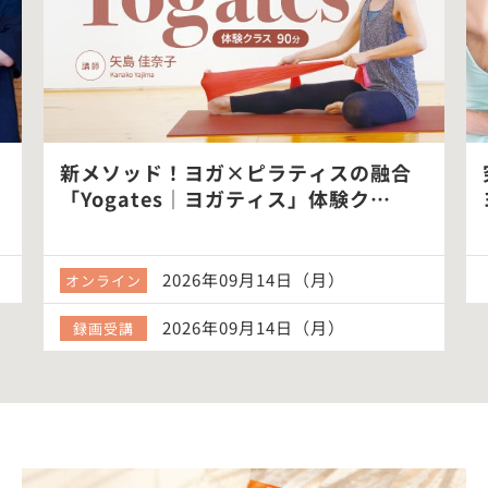
新メソッド！ヨガ×ピラティスの融合
究
「Yogates｜ヨガティス」体験ク…
ヨ
2026年09月14日（月）
オンライン
2026年09月14日（月）
録画受講