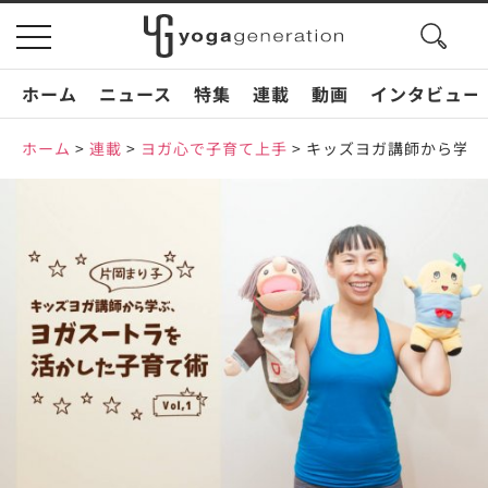
search
toggle
button
navigation
ホーム
ニュース
特集
連載
動画
インタビュー
ホーム
>
連載
>
ヨガ心で子育て上手
>
キッズヨガ講師から学ぶ、