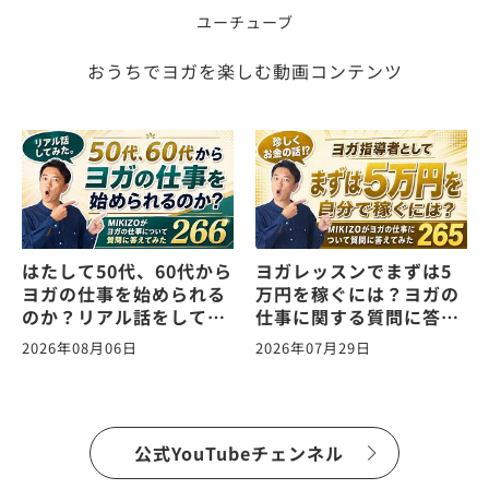
ユーチューブ
おうちでヨガを楽しむ動画コンテンツ
はたして50代、60代から
ヨガレッスンでまずは5
ヨガの仕事を始められる
万円を稼ぐには？ヨガの
のか？リアル話をしてみ
仕事に関する質問に答え
た。ヨガの仕事に関する
ます！vol.265
2026年08月06日
2026年07月29日
質問に答えます！
vol.266
公式YouTubeチェンネル