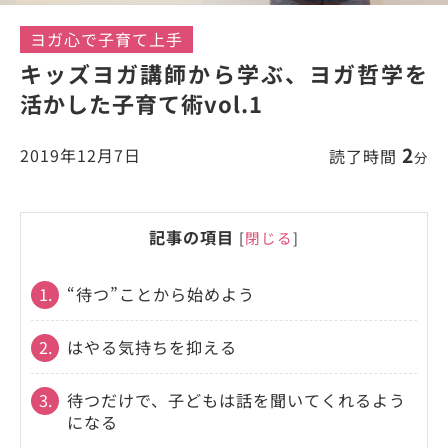
ヨガ心で子育て上手
キッズヨガ講師から学ぶ、ヨガ哲学を
活かした子育て術vol.1
2
2019年12月7日
読了時間
分
記事の項目
[
閉じる
]
1.
“待つ”ことから始めよう
2.
はやる気持ちを抑える
3.
待つだけで、子どもは話を聞いてくれるよう
になる