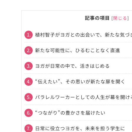
記事の項目
[
閉じる
]
1.
植村智子がヨガとの出会いで、新たな気づ
2.
新たな可能性に、ひるむことなく直進
3.
ヨガが日常の中で、活きはじめる
4.
“伝えたい”、その思いが新たな扉を開く
5.
パラレルワーカーとしての人生が幕を開け
6.
“つながり”の豊かさを届けたい
7.
日常に役立つヨガを、未来を担う学生に