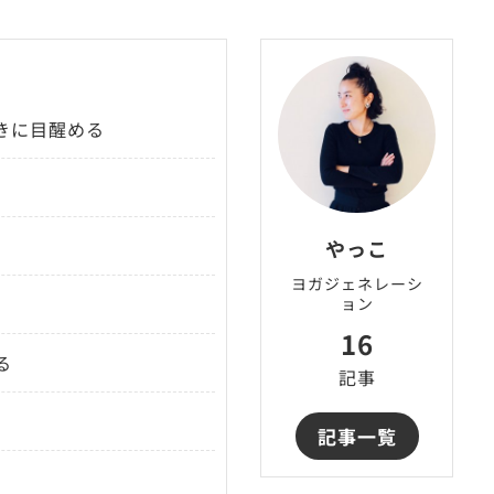
きに目醒める
やっこ
ヨガジェネレーシ
ョン
16
る
記事
記事一覧