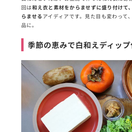
回は
和え衣と素材をからませずに盛り付けて
らませる
アイディアです。見た目も変わって
品に。
季節の恵みで白和えディップ