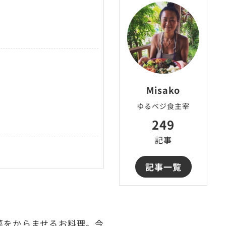
Misako
ゆるベジ食主宰
249
記事
記事一覧
菜をからませるお料理。今