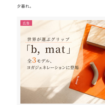
夕暮れ。
広告