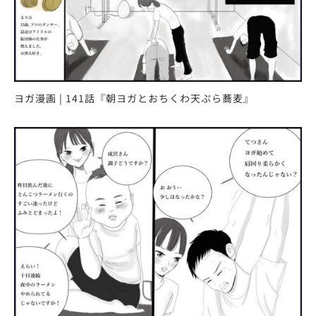
ヨガ漫画 | 141話『朝ヨガとおちくわ天ぷら蕎麦』