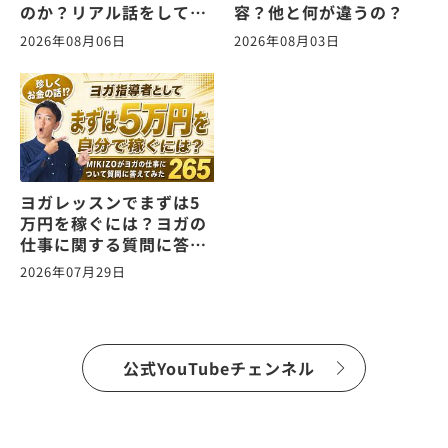
のか？リアル話をしてみ
容？他と何が違うの？
た。ヨガの仕事に関する
2026年08月06日
2026年08月03日
質問に答えます！
vol.266
ヨガレッスンでまずは5
万円を稼ぐには？ヨガの
仕事に関する質問に答え
ます！vol.265
2026年07月29日
公式YouTubeチェンネル