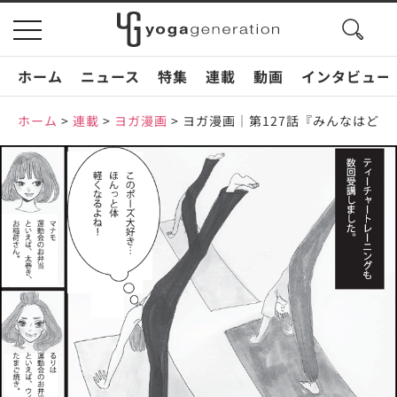
search
toggle
button
navigation
ホーム
ニュース
特集
連載
動画
インタビュー
ホーム
>
連載
>
ヨガ漫画
>
ヨガ漫画｜第127話『みんなはど