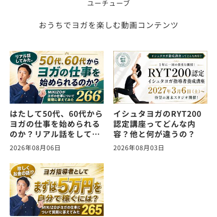
ユーチューブ
おうちでヨガを楽しむ動画コンテンツ
はたして50代、60代から
イシュタヨガのRYT200
ヨガの仕事を始められる
認定講座ってどんな内
のか？リアル話をしてみ
容？他と何が違うの？
た。ヨガの仕事に関する
2026年08月06日
2026年08月03日
質問に答えます！
vol.266