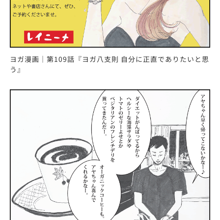
ヨガ漫画｜第109話『ヨガ八支則 自分に正直でありたいと思
う』