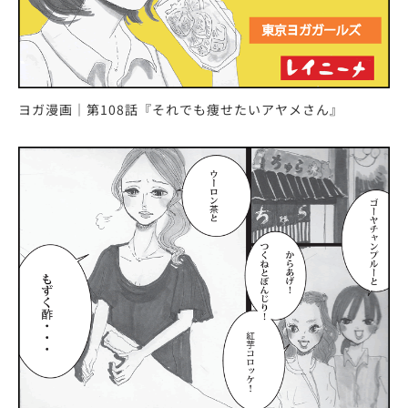
ヨガ漫画｜第108話『それでも痩せたいアヤメさん』