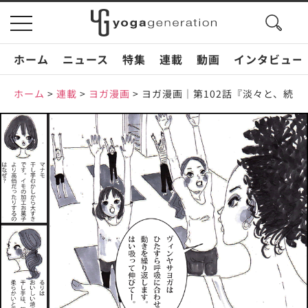
search
toggle
button
navigation
ホーム
ニュース
特集
連載
動画
インタビュー
ホーム
>
連載
>
ヨガ漫画
>
ヨガ漫画｜第102話『淡々と、続け