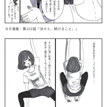
ヨガ漫画｜第102話『淡々と、続けること。』