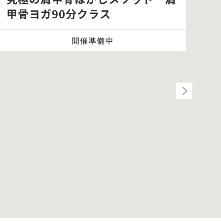
究極の肩甲骨はがしメソッド 肩
「
甲骨ヨガ90分クラス
別
開催準備中
オ