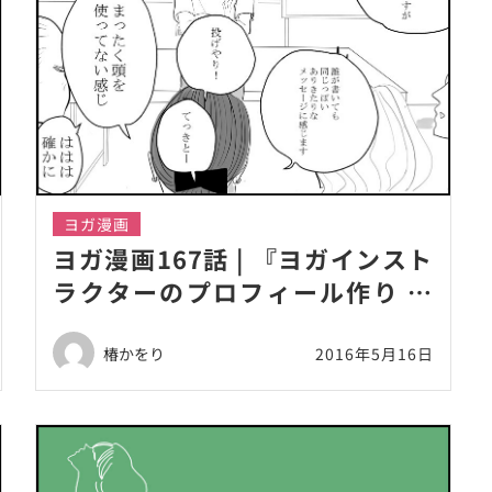
ヨガ漫画
ヨガ漫画167話 | 『ヨガインスト
ラクターのプロフィール作り 最
後のメ メディアを追加ッセージ
で共感を呼ぶポイント！』
椿かをり
2016年5月16日