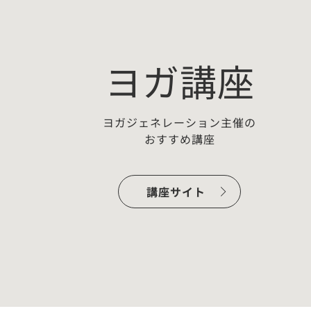
ヨガ講座
ヨガジェネレーション主催の
おすすめ講座
ー：
【無料プチ講座】佐藤ゴウちょこ
っとヨガ哲学「わかっちゃいるけ
講座サイト
ど…
開催準備中