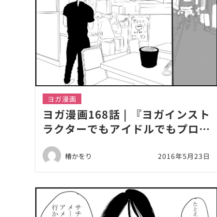
ヨガ漫画
ヨガ漫画168話 | 『ヨガインスト
ラクターでもアイドルでもプロフ
ィールって大事だよね』
椿かをり
2016年5月23日