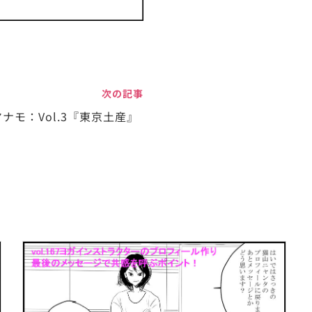
次の記事
ナモ：Vol.3『東京土産』