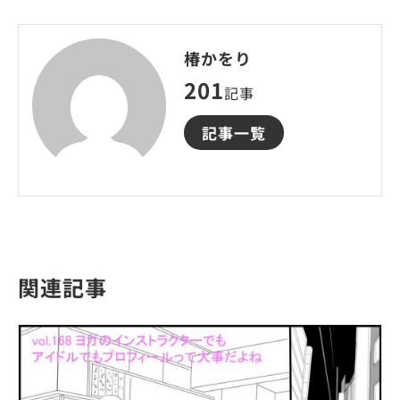
椿かをり
201
記事
記事一覧
関連記事