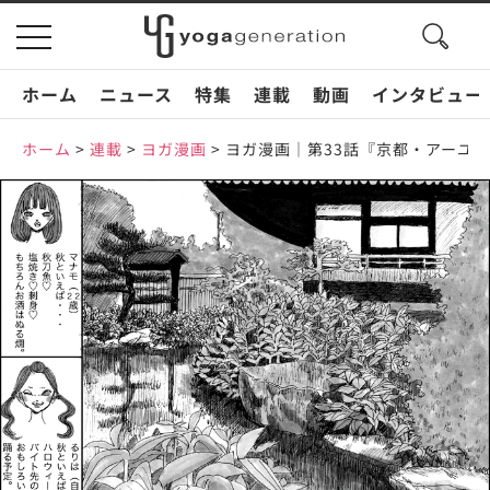
search
toggle
button
navigation
ホーム
ニュース
特集
連載
動画
インタビュー
ホーム
>
連載
>
ヨガ漫画
>
ヨガ漫画｜第33話『京都・アーユ