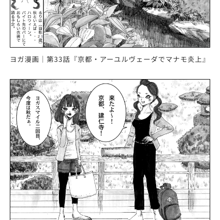
ヨガ漫画｜第33話『京都・アーユルヴェーダでマナモ炎上』