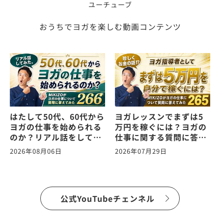
ユーチューブ
おうちでヨガを楽しむ動画コンテンツ
はたして50代、60代から
ヨガレッスンでまずは5
ヨガの仕事を始められる
万円を稼ぐには？ヨガの
のか？リアル話をしてみ
仕事に関する質問に答え
た。ヨガの仕事に関する
ます！vol.265
2026年08月06日
2026年07月29日
質問に答えます！
vol.266
公式YouTubeチェンネル