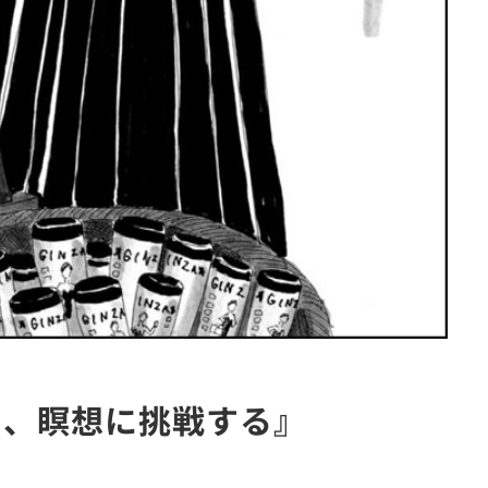
モ、瞑想に挑戦する』