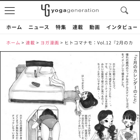
search
toggle
button
navigation
ホーム
ニュース
特集
連載
動画
インタビュー
ホーム
>
連載
>
ヨガ漫画
>
ヒトコマナモ：Vol.12『2月のカ