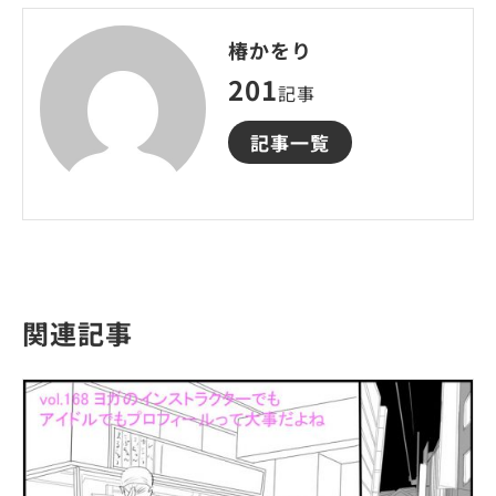
椿かをり
201
記事
記事一覧
関連記事