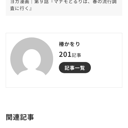
ヨガ漫画｜第９話『マナモとるりは、春の流行調
査に行く』
椿かをり
201
記事
記事一覧
関連記事