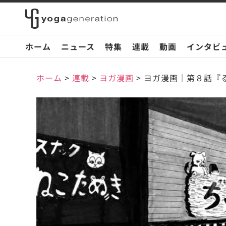
ホーム
ニュース
特集
連載
動画
インタビ
ホーム
>
連載
>
ヨガ漫画
>
ヨガ漫画｜第８話『