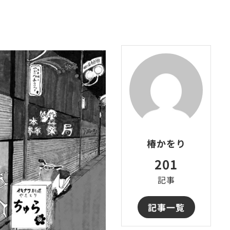
椿かをり
201
記事
記事一覧