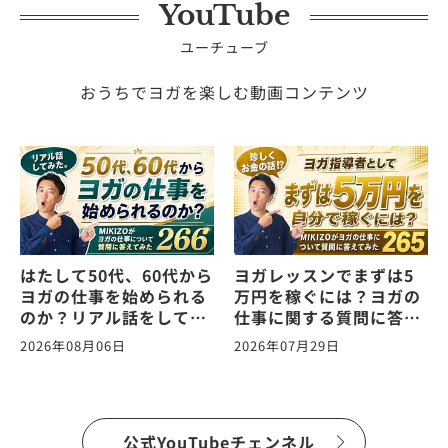
YouTube
ユーチューブ
おうちでヨガを楽しむ動画コンテンツ
はたして50代、60代から
ヨガレッスンでまずは5
ヨガの仕事を始められる
万円を稼ぐには？ヨガの
のか？リアル話をしてみ
仕事に関する質問に答え
た。ヨガの仕事に関する
ます！vol.265
2026年08月06日
2026年07月29日
質問に答えます！
vol.266
公式YouTubeチェンネル