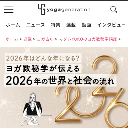
search
toggle
button
navigation
ホーム
ニュース
特集
連載
動画
インタビュー
ホーム
>
連載
>
ヨガ占い
>
マダムYUKOのヨガ数秘学講座
>
2