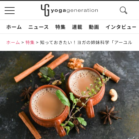
search
toggle
button
navigation
ホーム
ニュース
特集
連載
動画
インタビュー
ホーム
>
特集
>
知っておきたい！ヨガの姉妹科学「アーユルヴ