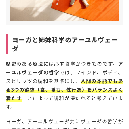
ヨーガと姉妹科学のアーユルヴェー
ダ
歴史のある療法には必ず哲学がつきものです。
ア
ーユルヴェーダの哲学
では、マインド、ボディ、
スピリッツの調和を基準にし、
人間の本能でもあ
る3つの欲求（食、睡眠、性行為）をバランスよく
満たす
ことによって調和が保たれると考えていま
す。
ヨーガ、アーユルヴェーダ共にヴェーダの哲学が