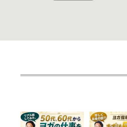
ど…
開催準備中