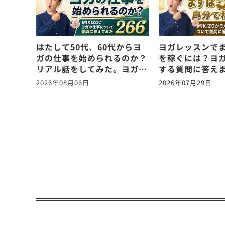
はたして50代、60代からヨ
ヨガレッスンでま
ガの仕事を始められるのか？
を稼ぐには？ヨ
リアル話をしてみた。ヨガの
する質問に答え
仕事に関する質問に答えま
vol.265
2026年08月06日
2026年07月29日
す！vol.266