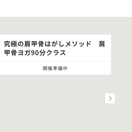
究極の肩甲骨はがしメソッド 肩
「
甲骨ヨガ90分クラス
別