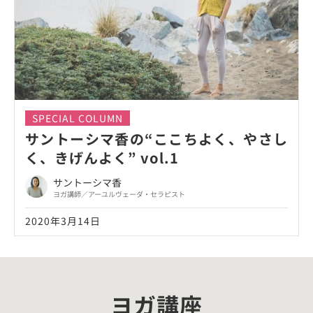
SPECIAL COLUMN
サントーシマ香の“ここちよく、やさし
く、きげんよく” vol.1
サントーシマ香
ヨガ講師／アーユルヴェーダ・セラピスト
2020年3月14日
ヨガ講座