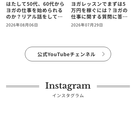
はたして50代、60代から
ヨガレッスンでまずは5
ヨガの仕事を始められる
万円を稼ぐには？ヨガの
のか？リアル話をしてみ
仕事に関する質問に答え
た。ヨガの仕事に関する
ます！vol.265
2026年08月06日
2026年07月29日
質問に答えます！
vol.266
公式YouTubeチェンネル
Instagram
インスタグラム