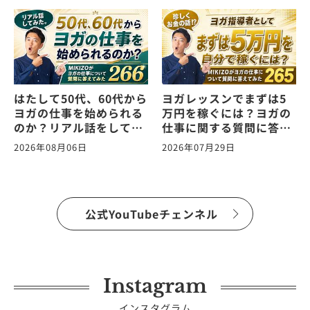
はたして50代、60代から
ヨガレッスンでまずは5
ヨガの仕事を始められる
万円を稼ぐには？ヨガの
のか？リアル話をしてみ
仕事に関する質問に答え
た。ヨガの仕事に関する
ます！vol.265
2026年08月06日
2026年07月29日
質問に答えます！
vol.266
公式YouTubeチェンネル
Instagram
インスタグラム