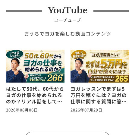
YouTube
ユーチューブ
おうちでヨガを楽しむ動画コンテンツ
はたして50代、60代から
ヨガレッスンでまずは5
ヨガの仕事を始められる
万円を稼ぐには？ヨガの
のか？リアル話をしてみ
仕事に関する質問に答え
た。ヨガの仕事に関する
ます！vol.265
2026年08月06日
2026年07月29日
質問に答えます！
vol.266