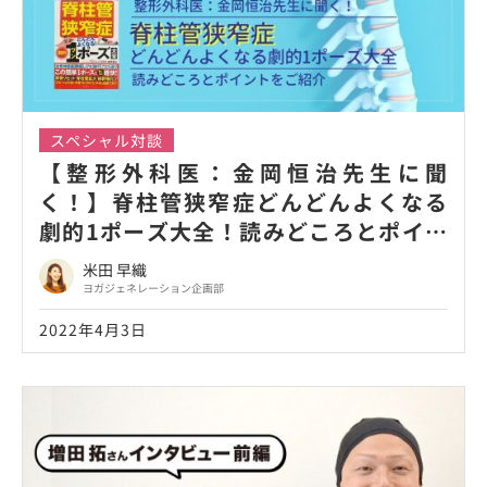
スペシャル対談
【整形外科医：金岡恒治先生に聞
く！】脊柱管狭窄症どんどんよくなる
劇的1ポーズ大全！読みどころとポイン
トをご紹介！
米田 早織
ヨガジェネレーション企画部
2022年4月3日