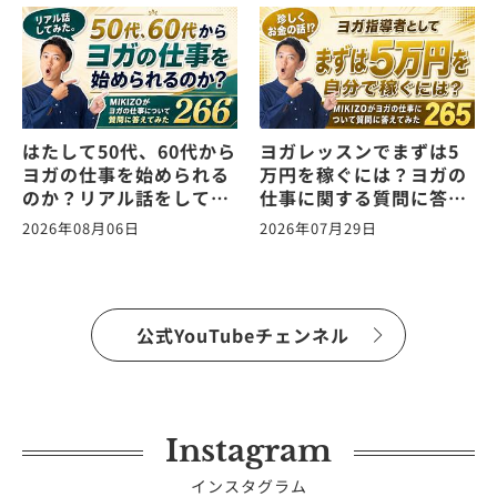
はたして50代、60代から
ヨガレッスンでまずは5
ヨガの仕事を始められる
万円を稼ぐには？ヨガの
のか？リアル話をしてみ
仕事に関する質問に答え
た。ヨガの仕事に関する
ます！vol.265
2026年08月06日
2026年07月29日
質問に答えます！
vol.266
公式YouTubeチェンネル
Instagram
インスタグラム