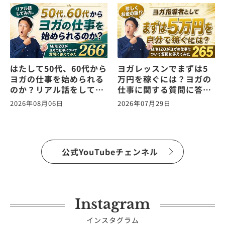
はたして50代、60代から
ヨガレッスンでまずは5
ヨガの仕事を始められる
万円を稼ぐには？ヨガの
のか？リアル話をしてみ
仕事に関する質問に答え
た。ヨガの仕事に関する
ます！vol.265
2026年08月06日
2026年07月29日
質問に答えます！
vol.266
公式YouTubeチェンネル
Instagram
インスタグラム