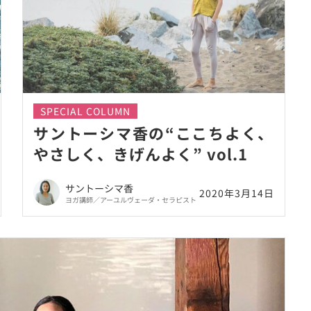
SPECIAL COLUMN
サントーシマ香の“ここちよく、
やさしく、きげんよく” vol.1
サントーシマ香
2020年3月14日
ヨガ講師／アーユルヴェーダ・セラピスト