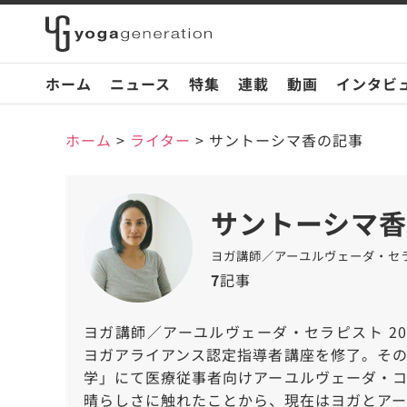
ホーム
ニュース
特集
連載
動画
インタビ
ホーム
>
ライター
>
サントーシマ香の記事
サントーシマ香
ヨガ講師／アーユルヴェーダ・セ
7
記事
ヨガ講師／アーユルヴェーダ・セラピスト 2005年
ヨガアライアンス認定指導者講座を修了。そ
学」にて医療従事者向けアーユルヴェーダ・
晴らしさに触れたことから、現在はヨガとア