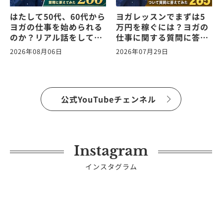
はたして50代、60代から
ヨガレッスンでまずは5
ヨガの仕事を始められる
万円を稼ぐには？ヨガの
のか？リアル話をしてみ
仕事に関する質問に答え
た。ヨガの仕事に関する
ます！vol.265
2026年08月06日
2026年07月29日
質問に答えます！
vol.266
公式YouTubeチェンネル
Instagram
インスタグラム