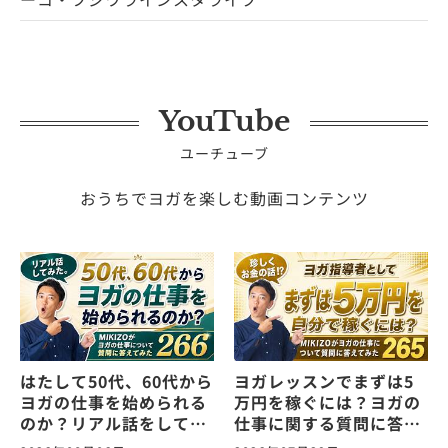
YouTube
ユーチューブ
おうちでヨガを楽しむ動画コンテンツ
はたして50代、60代から
ヨガレッスンでまずは5
ヨガの仕事を始められる
万円を稼ぐには？ヨガの
のか？リアル話をしてみ
仕事に関する質問に答え
た。ヨガの仕事に関する
ます！vol.265