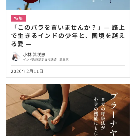
特集
「このバラを買いませんか？」— 路上
で生きるインドの少年と、国境を越え
る愛 —
小林 眞咲惠
インド政府認定ヨガ講師・起業家
2026年2月11日