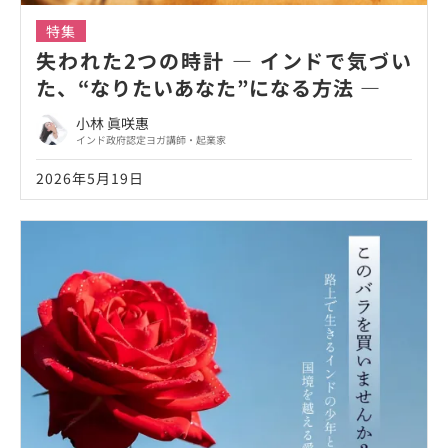
特集
失われた2つの時計 ― インドで気づい
た、“なりたいあなた”になる方法 ―
小林 眞咲惠
インド政府認定ヨガ講師・起業家
2026年5月19日