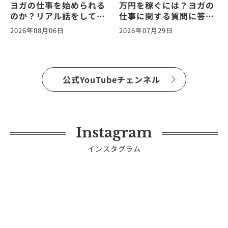
ヨガの仕事を始められる
万円を稼ぐには？ヨガの
のか？リアル話をしてみ
仕事に関する質問に答え
た。ヨガの仕事に関する
ます！vol.265
2026年08月06日
2026年07月29日
質問に答えます！
vol.266
公式YouTubeチェンネル
Instagram
インスタグラム