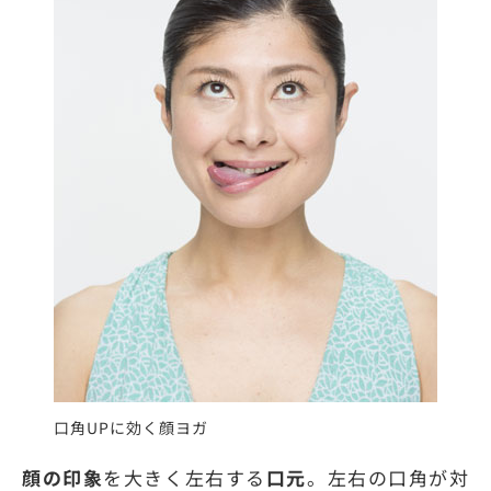
口角UPに効く顔ヨガ
顔の印象
を大きく左右する
口元
。左右の口角が対