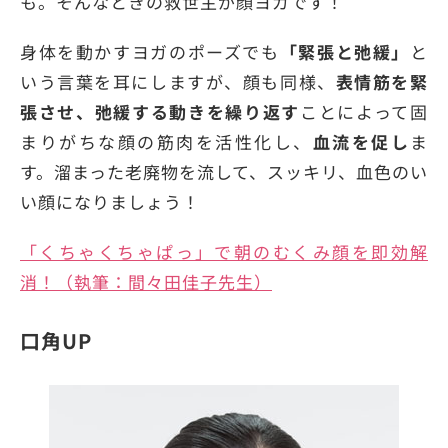
も。そんなときの救世主が顔ヨガです！
身体を動かすヨガのポーズでも
「緊張と弛緩」
と
いう言葉を耳にしますが、顔も同様、
表情筋を緊
張させ、弛緩する動きを繰り返す
ことによって固
まりがちな顔の筋肉を活性化し、
血流を促し
ま
す。溜まった老廃物を流して、スッキリ、血色のい
い顔になりましょう！
「くちゃくちゃぱっ」で朝のむくみ顔を即効解
消！（執筆：間々田佳子先生）
口角UP