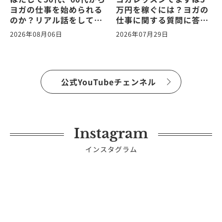
ヨガの仕事を始められる
万円を稼ぐには？ヨガの
のか？リアル話をしてみ
仕事に関する質問に答え
た。ヨガの仕事に関する
ます！vol.265
2026年08月06日
2026年07月29日
質問に答えます！
vol.266
公式YouTubeチェンネル
Instagram
インスタグラム