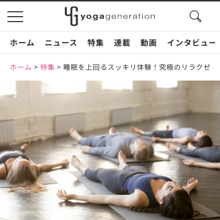
search
toggle
button
navigation
ホーム
ニュース
特集
連載
動画
インタビュー
ホーム
>
特集
>
睡眠を上回るスッキリ体験！究極のリラクゼー