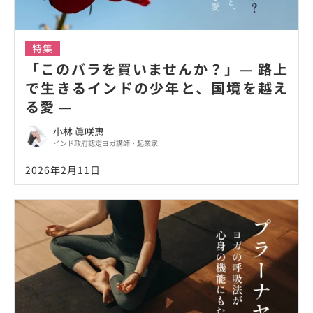
特集
「このバラを買いませんか？」— 路上
で生きるインドの少年と、国境を越え
る愛 —
小林 眞咲惠
インド政府認定ヨガ講師・起業家
2026年2月11日