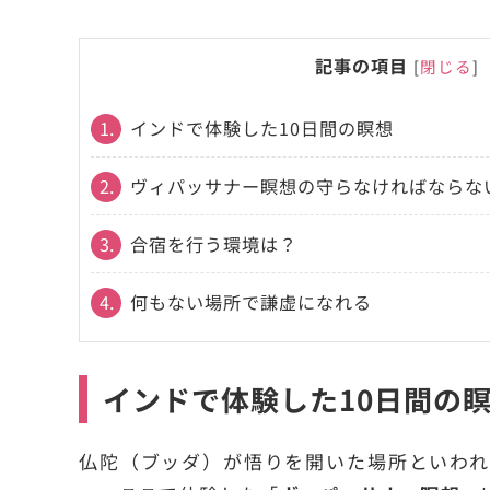
記事の項目
[
閉じる
]
1.
インドで体験した10日間の瞑想
2.
ヴィパッサナー瞑想の守らなければならな
3.
合宿を行う環境は？
4.
何もない場所で謙虚になれる
インドで体験した10日間の
仏陀（ブッダ）が悟りを開いた場所といわ