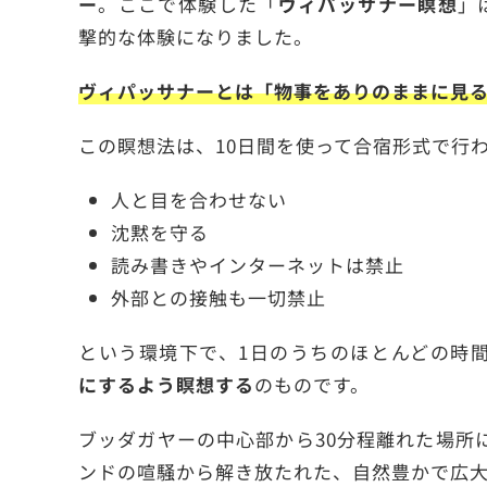
ー
。ここで体験した「
ヴィパッサナー瞑想
」
撃的な体験になりました。
ヴィパッサナーとは「物事をありのままに見
この瞑想法は、10日間を使って合宿形式で行
人と目を合わせない
沈黙を守る
読み書きやインターネットは禁止
外部との接触も一切禁止
という環境下で、1日のうちのほとんどの時
にするよう瞑想する
のものです。
ブッダガヤーの中心部から30分程離れた場所
ンドの喧騒から解き放たれた、自然豊かで広