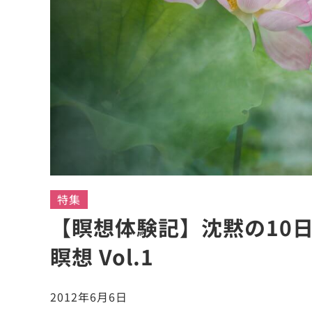
特集
【瞑想体験記】沈黙の10
瞑想 Vol.1
2012年6月6日