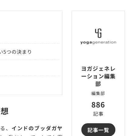
い5つの決まり
ヨガジェネレ
ーション編集
部
編集部
886
瞑想
記事
れる、
インドのブッダガヤ
記事一覧