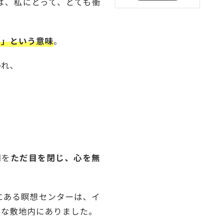
は、私にとって、とても衝
る」という意味
。
われ、
間を
ただ目を閉じ、心を無
にある瞑想センターは、イ
大な敷地内にありました。