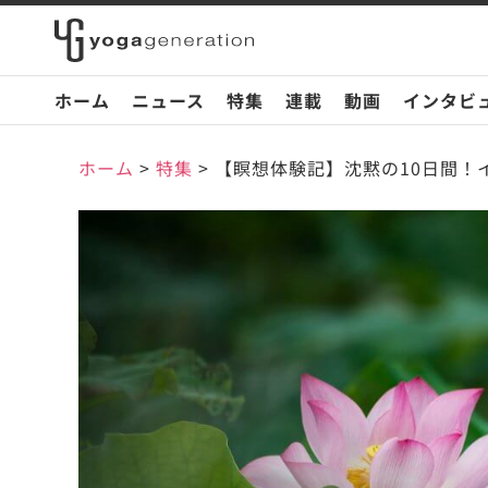
ホーム
ニュース
特集
連載
動画
インタビ
ホーム
>
特集
>
【瞑想体験記】沈黙の10日間！イ