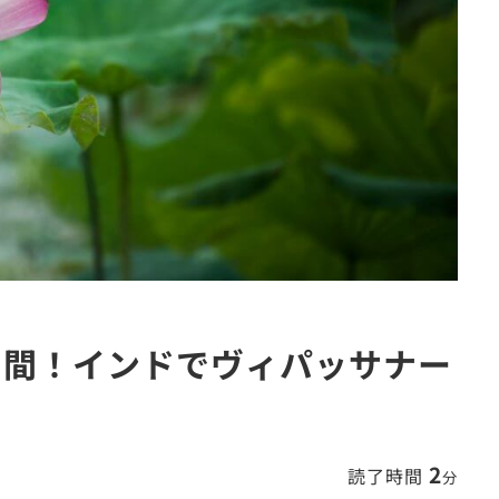
日間！インドでヴィパッサナー
2
読了時間
分