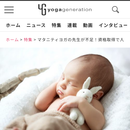
search
toggle
button
navigation
ホーム
ニュース
特集
連載
動画
インタビュー
ホーム
>
特集
>
マタニティヨガの先生が不足！資格取得で人気