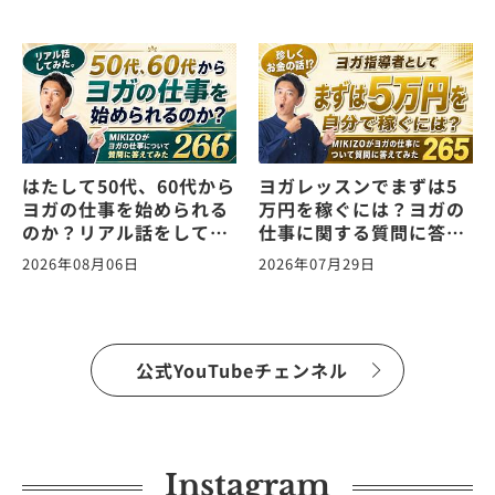
はたして50代、60代から
ヨガレッスンでまずは5
ヨガの仕事を始められる
万円を稼ぐには？ヨガの
のか？リアル話をしてみ
仕事に関する質問に答え
た。ヨガの仕事に関する
ます！vol.265
2026年08月06日
2026年07月29日
質問に答えます！
vol.266
公式YouTubeチェンネル
Instagram