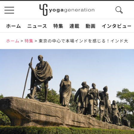
search
toggle
button
navigation
ホーム
ニュース
特集
連載
動画
インタビュー
ホーム
>
特集
>
東京の中心で本場インドを感じる！インド大使