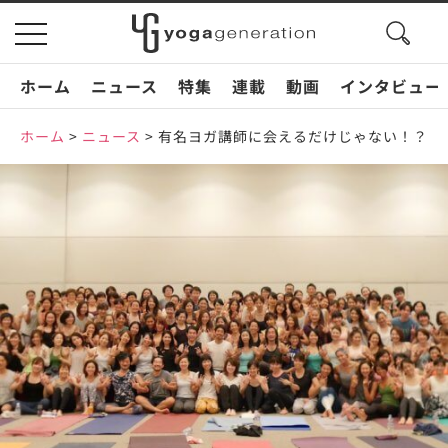
search
toggle
button
navigation
ホーム
ニュース
特集
連載
動画
インタビュー
ホーム
>
ニュース
>
有名ヨガ講師に会えるだけじゃない！？ヨ