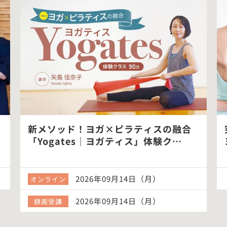
ラティスの融合
究極の肩甲骨はがしメソッド
ティス」体験ク…
ヨガ90分クラス
14日（月）
開催準備中
14日（月）