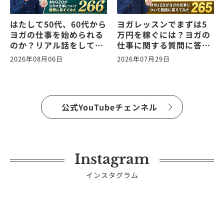
はたして50代、60代から
ヨガレッスンでまずは5
ヨガの仕事を始められる
万円を稼ぐには？ヨガの
のか？リアル話をしてみ
仕事に関する質問に答え
た。ヨガの仕事に関する
ます！vol.265
2026年08月06日
2026年07月29日
質問に答えます！
vol.266
公式YouTubeチェンネル
Instagram
インスタグラム